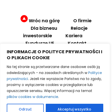
Wróc na górę
O firmie
Dla biznesu
Relacje
inwestorskie
Kariera
Fundusze UE
Kontakt
INFORMACJE O POLITYCE PRYWATNOŚCI I
O PLIKACH COOKIE
Na tej stronie są przetwarzane dane osobowe osób ją
odwiedzających - na zasadach określonych w
Polityce
(C) 2026 Robson Przedsiębiorstwo
prywatności
. Jeżeli nie wyrażacie Państwo na to zgody,
Wielobranżowe Robert Wryk |
prosimy o wyłączenie cookies w przeglądarce lub
Realizacja
medox.pl
|
Polityka
opuszczenie serwisu. Więcej informacji na temat
prywatności
|
Polityka cookies
plików cookies w dokumencie
.
Odrzuć
Akceptuj wszystko